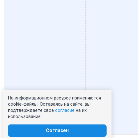
Set_ka
Shalan
Zolot@y@
_Eka_
denzzza
duda55
iizzi
innochk
На информационном ресурсе применяются
Статистика портрета:
cookie-файлы. Оставаясь на сайте, вы
подтверждаете свое
согласие
на их
сейчас просматривают портрет - 0
kydryashka
kyzma1
использование.
зарегистрированные пользователи
посетившие портрет за 7 дней - 0
Согласен