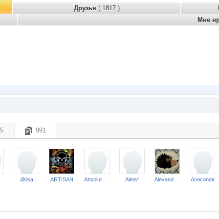
Друзья
( 1817 )
Мне н
5
991
@lisa
ARTISAN
Absolut Progress
Aleta*
Alexandraaa
Anaconda