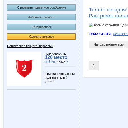
Bykashka
Cyrikat
Отправить приватное сообщение
Только сегодня
Рассрочка опла
Добавить в друзья
Игнорировать
Fosa
Funny Monst
ТЕМА СБОРА
www.nn.ru
Сделать подарок
Читать полностью
Совместная покупка: взрослый
Julyru
Keti78
популярность:
120 место
рейтинг
46835
?
1
Привилегированный
пользователь
2
Lusien
Mama Lil
уровня
Nazola
Nika.m