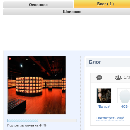
Блог
( 1 )
Основное
Шпионаж
Блог
173
*Багира*
-ICE-
Посмотреть ещё
Портрет заполнен на 44 %