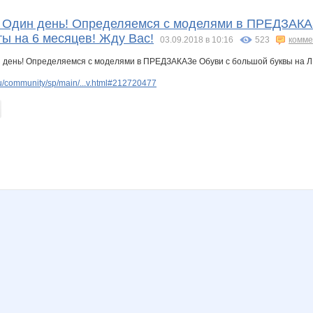
D.Evgeniya
Dashulka-09
Delo vkusa
Elementarnaja
Elena1982
ElmiraS
! Один день! Определяемся с моделями в ПРЕДЗАКА
ты на 6 месяцев! Жду Вас!
03.09.2018 в 10:16
523
комме
er
Galinati1
Glorsi
Gra4eva_nata
Harizma
Irina Vadimovna
IrinaKolc
/community/sp/main/...v.html#212720477
Kia_777
Kletchataya
Korari
Kot-sergeevna
Ksulik
LUB
ia
Mariiya
Marus
Masha.@nn.ru
Masha_
Mazina
Milady08
Nikion
ORUDZHEK
OlqaZ
Omar
Panfa!
Perletta