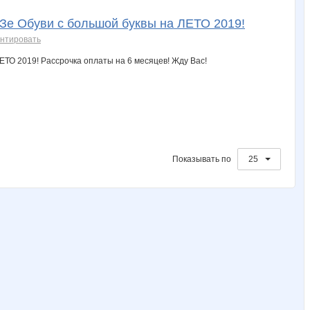
Evgisha
FEV
Farfalle
Fish030383
Fork
Зе Обуви с большой буквы на ЛЕТО 2019!
нтировать
Irusha
Iskorka_
Iulia
Jannetka
JuliaD
Lenysik273
Li@
LidiaNik
Lonza
Luba77
Показывать по
25
Miss Cherie
NIKKOL
NatalyRouge
Natasha-moon
Natick
Ppenkaa
Provisor
SOC3087
SSV82
SahaNik7